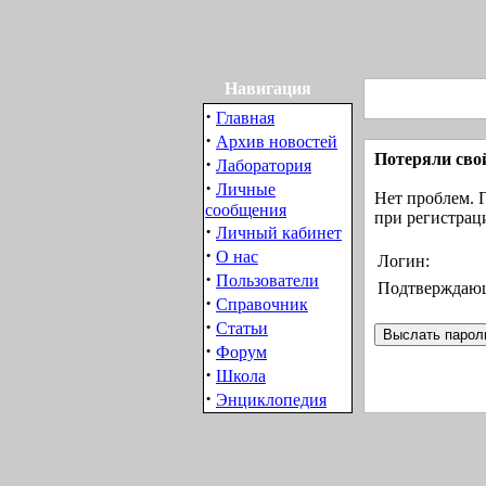
Навигация
·
Главная
·
Архив новостей
Потеряли сво
·
Лаборатория
·
Личные
Нет проблем. 
сообщения
при регистрац
·
Личный кабинет
·
О нас
Логин:
·
Пользователи
Подтверждающ
·
Справочник
·
Статьи
·
Форум
·
Школа
·
Энциклопедия