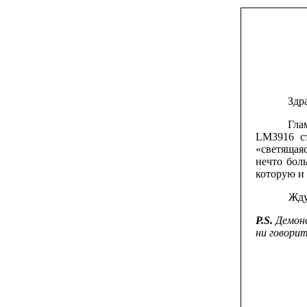
Здр
Гла
LM3916 ст
«светящаяс
нечто бол
которую и
Жду ваш
P.S.
Демонс
ни говорит