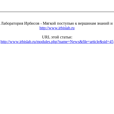
я Лаборатория Ирбиcов - Мягкой поступью к вершинам знаний и 
http://www.irbislab.ru
URL этой статьи:
http://www.irbislab.ru/modules.php?name=News&file=article&sid=45