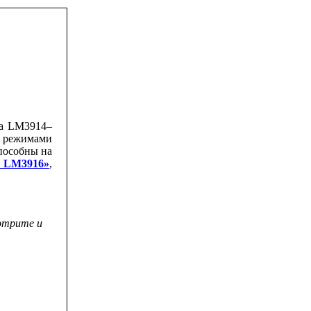
на LM3914–
и режимами
способны на
- LM3916»
,
отрите и