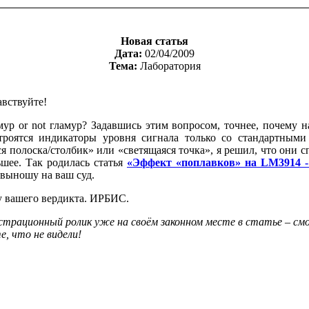
Новая статья
Дата:
02/04/2009
Тема:
Лаборатория
авствуйте!
мур or not гламур? Задавшись этим вопросом, точнее, почему 
роятся индикаторы уровня сигнала только со стандартным
я полоска/столбик» или «светящаяся точка», я решил, что они 
ьшее. Так родилась статья
«Эффект «поплавков» на LM3914 
 выношу на ваш суд.
его вердикта. ИРБИС.
трационный ролик уже на своём законном месте в статье – см
е, что не видели!