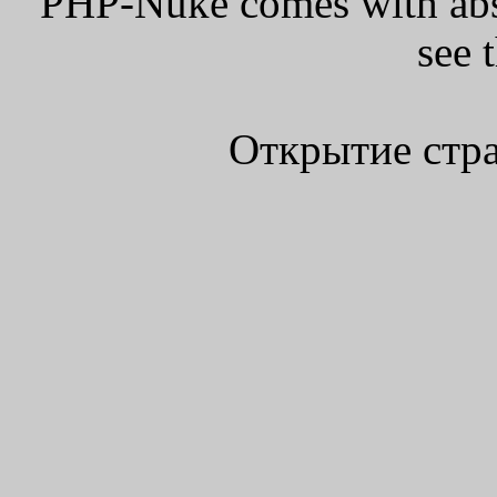
PHP-Nuke comes with absol
see 
Открытие стра