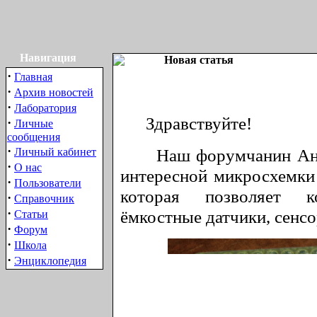
Навигация
Новая статья
·
Главная
·
Архив новостей
·
Лаборатория
Здравствуйте!
·
Личные
сообщения
·
Наш форумчанин Антон
Личный кабинет
·
О нас
интересной микросхемки
·
Пользователи
которая позволяет к
·
Справочник
·
ёмкостные датчики, сенсо
Статьи
·
Форум
·
Школа
·
Энциклопедия