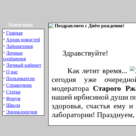
Навигация
Поздравляем с Днём рождения!
·
Главная
·
Архив новостей
·
Лаборатория
Здравствуйте!
·
Личные
сообщения
·
Личный кабинет
Как летит время...
·
О нас
·
сегодня уже очередн
Пользователи
·
Справочник
модератора
Старого Рж
·
Статьи
нашей ирбисиной души по
·
Форум
здоровья, счастья ему и
·
Школа
·
Энциклопедия
лаборатории! Празднуем, 