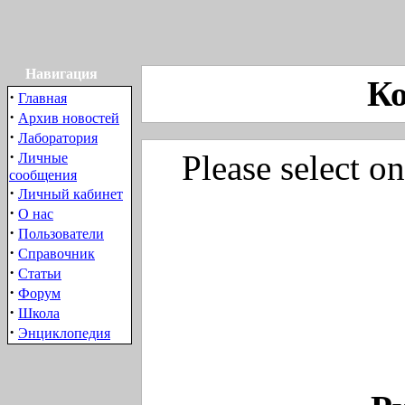
Навигация
К
·
Главная
·
Архив новостей
·
Лаборатория
·
Please select on
Личные
сообщения
·
Личный кабинет
·
О нас
·
Пользователи
·
Справочник
·
Статьи
·
Форум
·
Школа
·
Энциклопедия