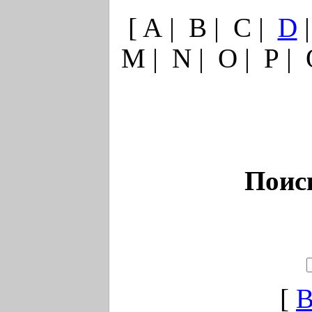
[ A | B | C |
D
|
M | N | O | P | 
Поис
[
В