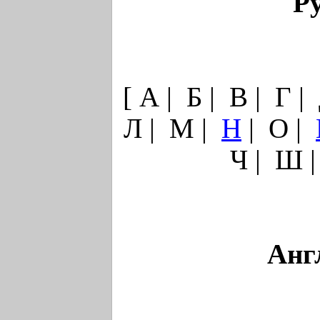
Р
[ А | Б | В | Г |
Л | М |
Н
| О |
Ч | Ш |
Анг