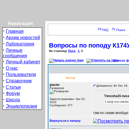
Навигация
·
FAQ
Поиск
Главная
·
Архив новостей
·
Лаборатория
Вопросы по поподу К174У
·
Личные
На страницу
Пред.
1
,
2
сообщения
·
Список фо
Личный кабинет
·
О нас
·
Пользователи
Автор
·
Справочник
glacier
·
Добавлено: Вт Окт 19,
Статьи
Разведчик
·
Форум
Timosha15 писа
·
Школа
Зарегистрирован: Apr 22,
1 мкф поставлю 
2010
·
Энциклопедия
Сообщения: 377
там по схеме вообще-
Вернуться к началу