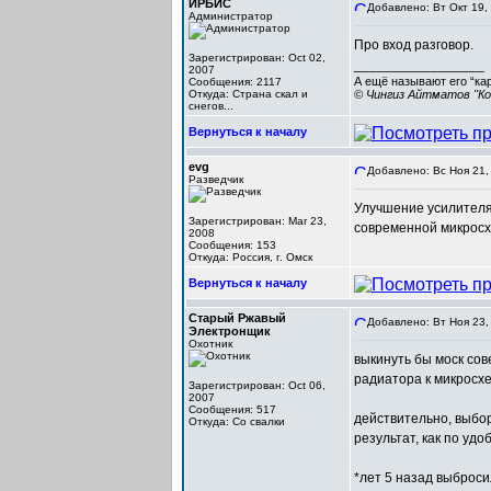
ИРБИС
Добавлено: Вт Окт 19,
Администратор
Про вход разговор.
Зарегистрирован: Oct 02,
_________________
2007
А ещё называют его “ка
Сообщения: 2117
Откуда: Cтрана скал и
© Чингиз Айтматов "Ко
снегов...
Вернуться к началу
evg
Добавлено: Вс Ноя 21,
Разведчик
Улучшение усилителя
Зарегистрирован: Mar 23,
современной микросх
2008
Сообщения: 153
Откуда: Россия, г. Омск
Вернуться к началу
Старый Ржавый
Добавлено: Вт Ноя 23,
Электронщик
Охотник
выкинуть бы моск со
радиатора к микросх
Зарегистрирован: Oct 06,
2007
Сообщения: 517
действительно, выбор
Откуда: Со свалки
результат, как по удо
*лет 5 назад выброси