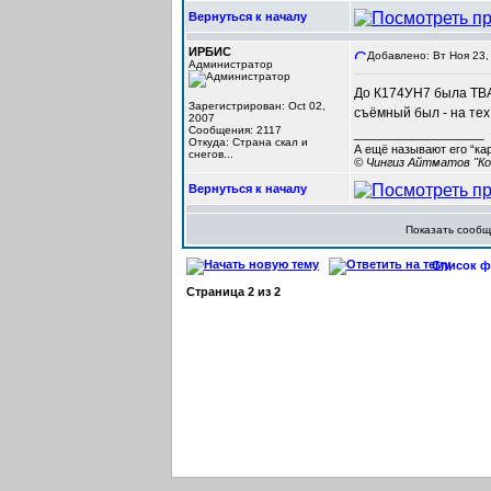
Вернуться к началу
ИРБИС
Добавлено: Вт Ноя 23,
Администратор
До К174УН7 была TBA8
Зарегистрирован: Oct 02,
съёмный был - на тех
2007
Сообщения: 2117
_________________
Откуда: Cтрана скал и
А ещё называют его “ка
снегов...
© Чингиз Айтматов "Ко
Вернуться к началу
Показать сооб
Список фо
Страница
2
из
2