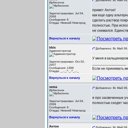
Добавлено: Вс Май 09,
Ирбисенок
привет Антон!
Зарегистрирован: Jul 04,
как еще одну альтерн
2009
Сообщения: 6
сделать раствор покр
Откуда: Нижний Новгород
полностью. При испо
не снимался. Единст
Вернуться к началу
Irbis
Добавлено: Вс Май 09,
Администратор
У меня в кальциниров
Зарегистрирован: Oct 02,
_________________
2007
Сообщения: 1369
Если не принимать мер
Откуда: _,,,_^._.^_,,,_
Вернуться к началу
sema
Добавлено: Вс Май 09,
Ирбисенок
я про засвеченные уч
Зарегистрирован: Jul 04,
полностью сходят ча
2009
Сообщения: 6
Откуда: Нижний Новгород
Вернуться к началу
Антон
Добавлено: Вс Май 09,