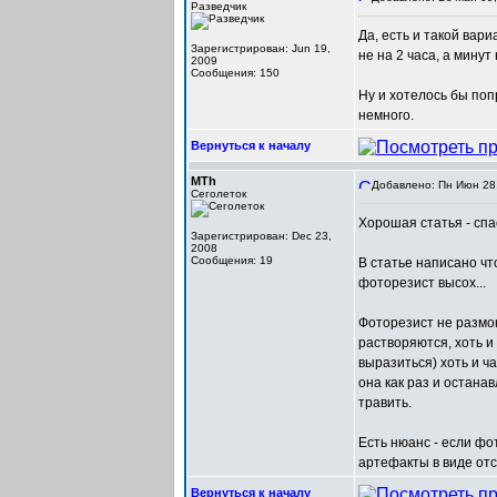
Разведчик
Да, есть и такой вар
Зарегистрирован: Jun 19,
не на 2 часа, а минут
2009
Сообщения: 150
Ну и хотелось бы поп
немного.
Вернуться к началу
MTh
Добавлено: Пн Июн 28,
Сеголеток
Хорошая статья - спа
Зарегистрирован: Dec 23,
2008
Сообщения: 19
В статье написано ч
фоторезист высох...
Фоторезист не размок
растворяются, хоть и
выразиться) хоть и ч
она как раз и остана
травить.
Есть нюанс - если фо
артефакты в виде от
Вернуться к началу