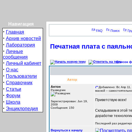
Навигация
·
FAQ
Поиск
Гр
Главная
·
Архив новостей
·
Лаборатория
Печатная плата с паяльн
·
Личные
сообщения
·
Список фо
Личный кабинет
·
О нас
·
Пользователи
Автор
·
Справочник
Антон
Добавлено: Вс Апр 11,
·
Статьи
Разведчик
маской – самостоятельно
·
Форум
Приветствую всех!
·
Школа
Зарегистрирован: Jun 19,
2009
·
Энциклопедия
Сообщения: 150
Складываем в этой т
доработке технологии
Последний раз редактиров
Вернуться к началу