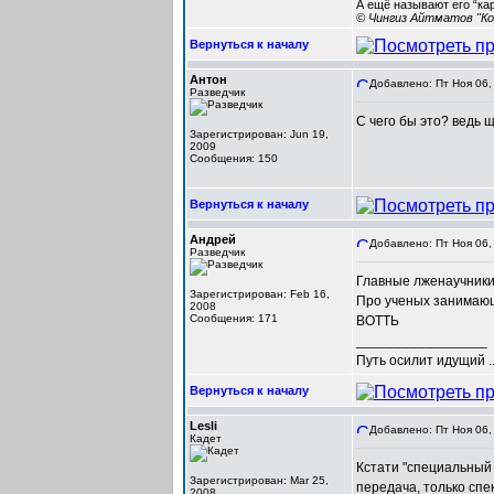
А ещё называют его “ка
© Чингиз Айтматов "Ко
Вернуться к началу
Антон
Добавлено: Пт Ноя 06,
Разведчик
С чего бы это? ведь 
Зарегистрирован: Jun 19,
2009
Сообщения: 150
Вернуться к началу
Андрей
Добавлено: Пт Ноя 06,
Разведчик
Главные лженаучники 
Зарегистрирован: Feb 16,
Про ученых занимающ
2008
Сообщения: 171
ВОТТЬ
_________________
Путь осилит идущий ..
Вернуться к началу
Lesli
Добавлено: Пт Ноя 06,
Кадет
Кстати "специальный 
Зарегистрирован: Mar 25,
передача, только спе
2008