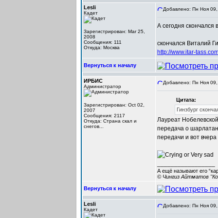
Lesli
Добавлено: Пн Ноя 09,
Кадет
А сегодня скончался
Зарегистрирован: Mar 25,
2008
Сообщения: 111
скончался Виталий Г
Откуда: Москва
http://www.itar-tass.
Вернуться к началу
ИРБИС
Добавлено: Пн Ноя 09,
Администратор
Цитата:
Зарегистрирован: Oct 02,
Гинзбург сконча
2007
Сообщения: 2117
Лауреат Нобелевской 
Откуда: Cтрана скал и
снегов...
передача о шарлатан
передачи и вот вчера 
_________________
А ещё называют его “ка
© Чингиз Айтматов "Ко
Вернуться к началу
Lesli
Добавлено: Пн Ноя 09,
Кадет