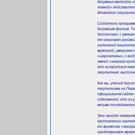
безумных методов «о
ложкой» действител
ядовитого оккультно
Создатели программ
безумным бредом. То
диспансере, с умным
те начинают раздвиг
недалекой пациентке
мужчиной, умершем о
«шарлатаны», с видо
змеей «энергию кунда
что астрология лжен
оккультные, высосанн
Как вы, ученый биол
оккультизма на Перв
официальном сайте к
собственно, кто из 
весьма последовате
Это просто невероятн
противлении научном
то время как «прог
средневековое мрако