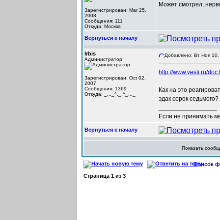
Может смотрел, нервн
Зарегистрирован: Mar 25,
2008
Сообщения: 111
Откуда: Москва
Вернуться к началу
Irbis
Добавлено: Вт Ноя 10,
Администратор
http://www.vesti.ru/d
Зарегистрирован: Oct 02,
2007
Сообщения: 1369
Как на это реагироват
Откуда: _,,,_^._.^_,,,_
эдак сорок седьмого?
_________________
Если не принимать мер
Вернуться к началу
Показать сооб
Список фо
Страница
1
из
3