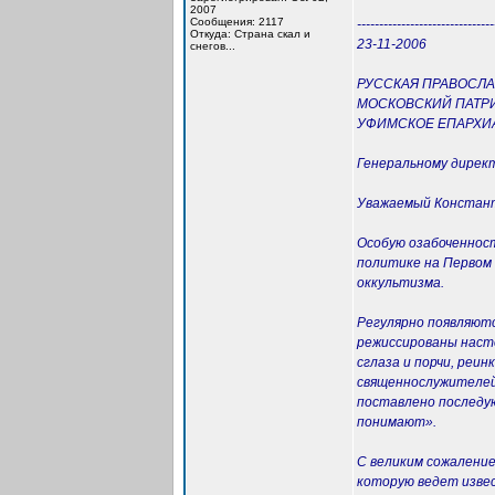
2007
Сообщения: 2117
-------------------------------
Откуда: Cтрана скал и
23-11-2006
снегов...
РУССКАЯ ПРАВОСЛА
МОСКОВСКИЙ ПАТР
УФИМСКОЕ ЕПАРХИ
Генеральному директ
Уважаемый Констант
Особую озабоченност
политике на Первом 
оккультизма.
Регулярно появляютс
режиссированы насто
сглаза и порчи, реи
священнослужителей,
поставлено последую
понимают».
С великим сожалени
которую ведет изве