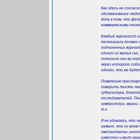
Как здесь не соглас
оболванивание людей
беда в том, что фед
коммерческими телек
Каждый журналист и
телеканала должен о
подчиненных журнали
одного из малых сих
потопили его во глуб
через которого собл
одного, что же буде
Появлению пресловут
поверить тысячи лю
субкультура, благо
последователей. По
нумерологии, магии, 
т.п.
Я не удивлюсь, что 
заявит, что он всем
имплантанты иноплан
известно и мило на