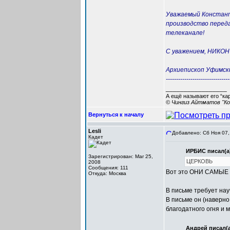
Уважаемый Констант
производство перед
телеканале!
С уважением, НИКОН
Архиепископ Уфимск
-------------------------------
_________________
А ещё называют его “ка
© Чингиз Айтматов "Ко
Вернуться к началу
Lesli
Добавлено: Сб Ноя 07,
Кадет
ИРБИС писал(а
Зарегистрирован: Mar 25,
ЦЕРКОВЬ
2008
Сообщения: 111
Вот это ОНИ САМЫЕ и
Откуда: Москва
В письме требует нау
В письме он (наверно
благодатного огня и 
Андрей писал(а