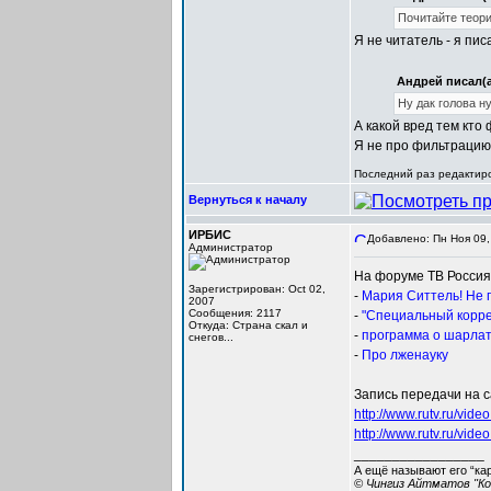
Почитайте теори
Я не читатель - я пи
Андрей писал(а
Ну дак голова н
А какой вред тем кто
Я не про фильтрацию, 
Последний раз редактиров
Вернуться к началу
ИРБИС
Добавлено: Пн Ноя 09,
Администратор
На форуме ТВ Россия 
Зарегистрирован: Oct 02,
-
Мария Ситтель! Не 
2007
Сообщения: 2117
-
"Специальный корре
Откуда: Cтрана скал и
-
программа о шарла
снегов...
-
Про лженауку
Запись передачи на 
http://www.rutv.ru/vid
http://www.rutv.ru/v
_________________
А ещё называют его “ка
© Чингиз Айтматов "Ко