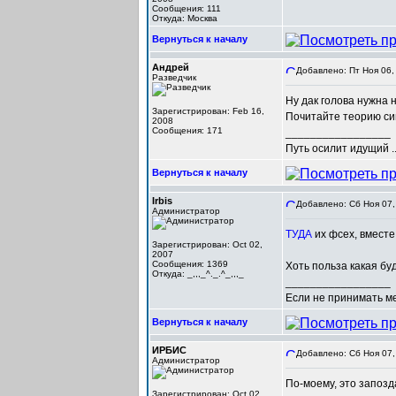
Сообщения: 111
Откуда: Москва
Вернуться к началу
Андрей
Добавлено: Пт Ноя 06,
Разведчик
Ну дак голова нужна н
Зарегистрирован: Feb 16,
Почитайте теорию сиг
2008
Сообщения: 171
_________________
Путь осилит идущий ..
Вернуться к началу
Irbis
Добавлено: Сб Ноя 07,
Администратор
ТУДА
их фсех, вместе
Зарегистрирован: Oct 02,
2007
Сообщения: 1369
Хоть польза какая бу
Откуда: _,,,_^._.^_,,,_
_________________
Если не принимать мер
Вернуться к началу
ИРБИС
Добавлено: Сб Ноя 07,
Администратор
По-моему, это запоз
Зарегистрирован: Oct 02,