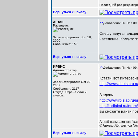
Последний раз редактиро
Вернуться к началу
Антон
Добавлено: Пн Ноя 09,
Разведчик
Спешу ткнуть пальцем
Зарегистрирован: Jun 19,
население. Кому-то 
2009
Сообщения: 150
Вернуться к началу
ИРБИС
Добавлено: Пн Ноя 09,
Администратор
Кстати, вот интересн
Зарегистрирован: Oct 02,
http://www.atheismru.n
2007
Сообщения: 2117
Откуда: Cтрана скал и
А здесь:
снегов...
http://www.irbislab.r
http://radiokot.ru/fo
вы сможете найти по
_________________
А ещё называют его “ка
© Чингиз Айтматов "Ко
Вернуться к началу