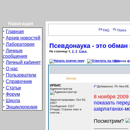
Навигация
·
FAQ
Поиск
Главная
·
Архив новостей
·
Лаборатория
Псевдонаука - это обман
·
Личные
На страницу
1
,
2
,
3
След.
сообщения
·
Список фо
Личный кабинет
·
О нас
·
Пользователи
Автор
·
Справочник
ИРБИС
·
Добавлено: Пт Ноя 06,
Статьи
Администратор
·
Форум
8 ноября 2009 г
·
Школа
Зарегистрирован: Oct 02,
показать пере
2007
·
Энциклопедия
Сообщения: 2117
шарлатанах-мо
Откуда: Cтрана скал и
снегов...
Посмотрим?
_________________