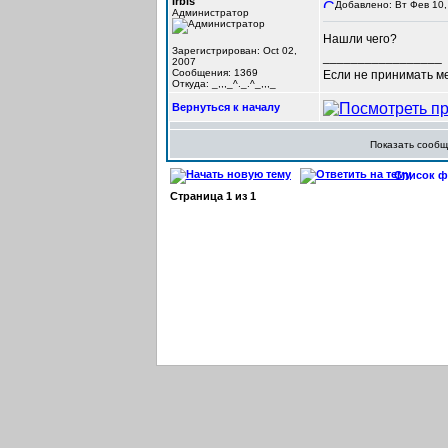
Irbis
Добавлено: Вт Фев 10,
Администратор
Нашли чего?
Зарегистрирован: Oct 02,
_________________
2007
Сообщения: 1369
Если не принимать мер
Откуда: _,,,_^._.^_,,,_
Вернуться к началу
Показать сооб
Список фо
Страница
1
из
1