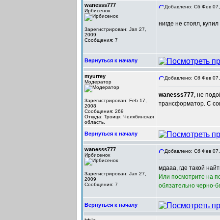
wanesss777
Добавлено: Сб Фев 07,
Ирбисенок
нигде не стоял, купи
Зарегистрирован: Jan 27,
2009
Сообщения: 7
Вернуться к началу
myurrey
Добавлено: Сб Фев 07,
Модератор
wanesss777
, не под
Зарегистрирован: Feb 17,
трансформатор. С со
2008
Сообщения: 269
Откуда: Троицк. Челябинская
область.
Вернуться к началу
wanesss777
Добавлено: Сб Фев 07,
Ирбисенок
мдааа, где такой най
Зарегистрирован: Jan 27,
Или посмотрите на по
2009
Сообщения: 7
обязательно черно-бел
Вернуться к началу