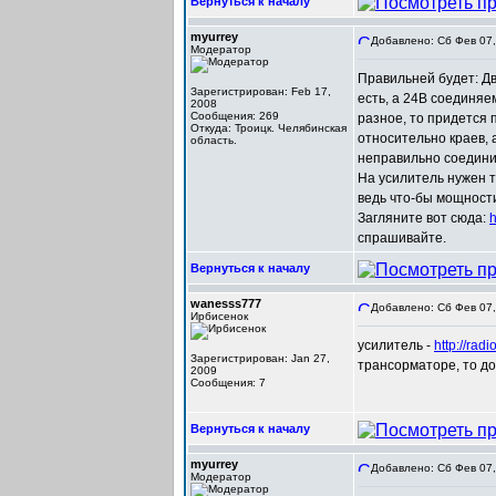
Вернуться к началу
myurrey
Добавлено: Сб Фев 07,
Модератор
Правильней будет: Д
Зарегистрирован: Feb 17,
есть, а 24В соединяе
2008
Сообщения: 269
разное, то придется 
Откуда: Троицк. Челябинская
относительно краев, 
область.
неправильно соединит
На усилитель нужен 
ведь что-бы мощност
Загляните вот сюда:
h
спрашивайте.
Вернуться к началу
wanesss777
Добавлено: Сб Фев 07,
Ирбисенок
усилитель -
http://radi
Зарегистрирован: Jan 27,
трансорматоре, то д
2009
Сообщения: 7
Вернуться к началу
myurrey
Добавлено: Сб Фев 07,
Модератор