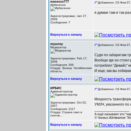
wanesss777
Добавлено: Сб Фев 07,
Ирбисенок
я думаю там и так раз
Зарегистрирован: Jan 27,
2009
Сообщения: 7
Вернуться к началу
myurrey
Добавлено: Сб Фев 07,
Модератор
Судя по габаритам т
Зарегистрирован: Feb 17,
Вообще где он стоял 
2008
Сообщения: 269
потреблял "Девайс" м
Откуда: Троицк. Челябинская
И еще, как вы собира
область.
Вернуться к началу
ИРБИС
Добавлено: Сб Фев 07,
Администратор
Мощность трансформат
Зарегистрирован: Oct 02,
УМЗЧ, указанного по 
2007
Сообщения: 2117
_________________
Откуда: Cтрана скал и
А ещё называют его “ка
снегов...
© Чингиз Айтматов "Ко
Вернуться к началу