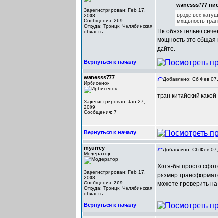
wanesss777 пис
Зарегистрирован: Feb 17,
вроде все катуш
2008
Сообщения: 269
мощьность тра
Откуда: Троицк. Челябинская
Не обязательно сечен
область.
мощность это общая 
дайте.
Вернуться к началу
wanesss777
Добавлено: Сб Фев 07,
Ирбисенок
тран китайский какой
Зарегистрирован: Jan 27,
2009
Сообщения: 7
Вернуться к началу
myurrey
Добавлено: Сб Фев 07,
Модератор
Хотя-бы просто сфото
Зарегистрирован: Feb 17,
размер трансформатор
2008
Сообщения: 269
можете проверить на
Откуда: Троицк. Челябинская
область.
Вернуться к началу