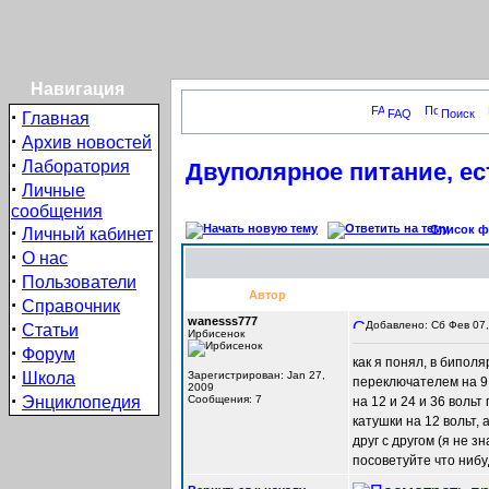
Навигация
·
FAQ
Поиск
Главная
·
Архив новостей
·
Лаборатория
Двуполярное питание, е
·
Личные
сообщения
·
Список фо
Личный кабинет
·
О нас
·
Пользователи
Автор
·
Справочник
wanesss777
·
Добавлено: Сб Фев 07,
Статьи
Ирбисенок
·
Форум
как я понял, в биполя
·
Школа
Зарегистрирован: Jan 27,
переключателем на 9,
2009
·
Энциклопедия
Сообщения: 7
на 12 и 24 и 36 вольт
катушки на 12 вольт, 
друг с другом (я не з
посоветуйте что нибуд