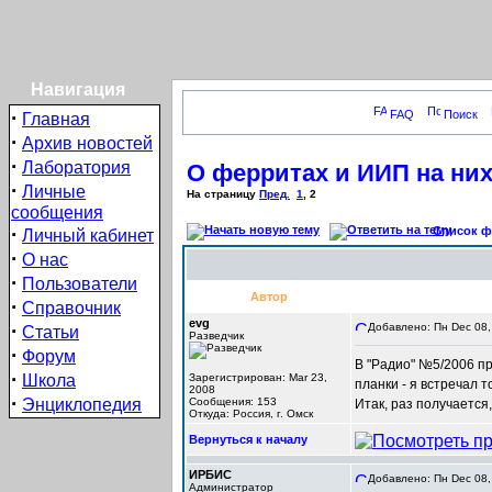
Навигация
·
FAQ
Поиск
Главная
·
Архив новостей
·
Лаборатория
О ферритах и ИИП на ни
·
Личные
На страницу
Пред.
1
,
2
сообщения
·
Список фо
Личный кабинет
·
О нас
·
Пользователи
Автор
·
Справочник
evg
·
Добавлено: Пн Dec 08,
Статьи
Разведчик
·
Форум
В "Радио" №5/2006 пр
·
Школа
Зарегистрирован: Mar 23,
планки - я встречал 
2008
·
Энциклопедия
Сообщения: 153
Итак, раз получается
Откуда: Россия, г. Омск
Вернуться к началу
ИРБИС
Добавлено: Пн Dec 08,
Администратор