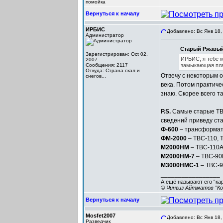
помойка
Вернуться к началу
ИРБИС
Добавлено: Вс Янв 18,
Администратор
Старый Ржавый
Зарегистрирован: Oct 02,
ИРБИС, я тебе м
2007
Сообщения: 2117
замыкающая плас
Откуда: Cтрана скал и
Отвечу с некоторым о
снегов...
века. Потом практиче
знаю. Скорее всего т
P.S.
Самые старые ТВС
сведений приведу ста
Ф-600
– трансформат
ФМ-2000
– ТВС-110, 
М2000НМ
– ТВС-110А
М2000НМ-7
– ТВС-90
М3000НМС-1
– ТВС-
_________________
А ещё называют его “ка
© Чингиз Айтматов "Ко
Вернуться к началу
Mosfet2007
Добавлено: Вс Янв 18,
Разведчик