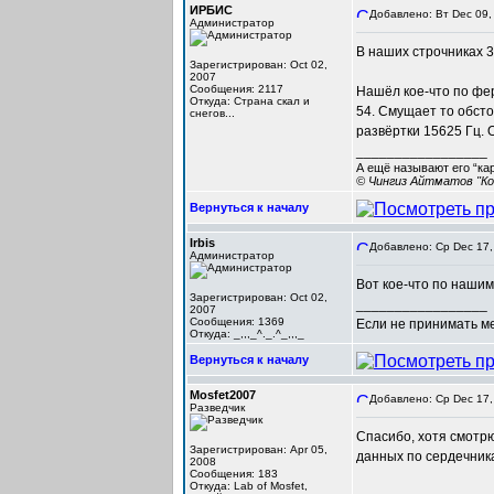
ИРБИС
Добавлено: Вт Dec 09,
Администратор
В наших строчниках 3
Зарегистрирован: Oct 02,
2007
Сообщения: 2117
Нашёл кое-что по фе
Откуда: Cтрана скал и
54. Смущает то обсто
снегов...
развёртки 15625 Гц. 
_________________
А ещё называют его “ка
© Чингиз Айтматов "Ко
Вернуться к началу
Irbis
Добавлено: Ср Dec 17,
Администратор
Вот кое-что по наши
Зарегистрирован: Oct 02,
_________________
2007
Сообщения: 1369
Если не принимать мер
Откуда: _,,,_^._.^_,,,_
Вернуться к началу
Mosfet2007
Добавлено: Ср Dec 17,
Разведчик
Спасибо, хотя смотр
Зарегистрирован: Apr 05,
данных по сердечник
2008
Сообщения: 183
Откуда: Lab of Mosfet,