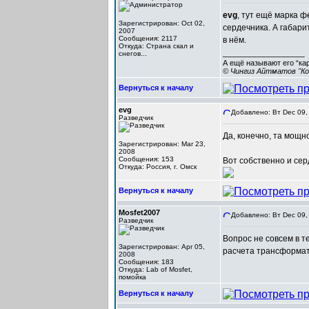
evg
, тут ещё марка 
Зарегистрирован: Oct 02,
сердечника. А габари
2007
Сообщения: 2117
в нём.
Откуда: Cтрана скал и
_________________
снегов...
А ещё называют его “ка
© Чингиз Айтматов "Ко
Вернуться к началу
evg
Добавлено: Вт Dec 09,
Разведчик
Да, конечно, та мощн
Зарегистрирован: Mar 23,
2008
Сообщения: 153
Вот собственно и сер
Откуда: Россия, г. Омск
Вернуться к началу
Mosfet2007
Добавлено: Вт Dec 09,
Разведчик
Вопрос не совсем в т
Зарегистрирован: Apr 05,
расчета трансформа
2008
Сообщения: 183
Откуда: Lab of Mosfet,
помойка
Вернуться к началу