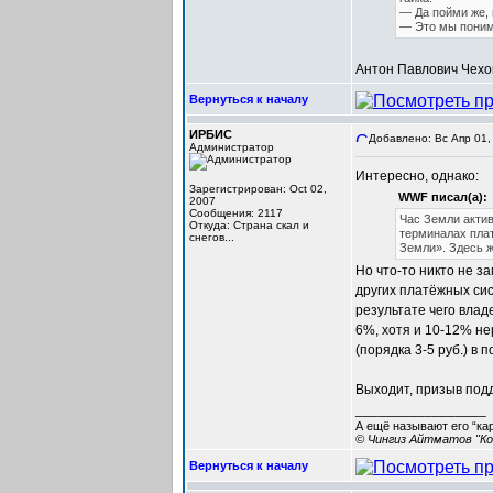
— Да пойми же, 
— Это мы поним
Антон Павлович Чехо
Вернуться к началу
ИРБИС
Добавлено: Вс Апр 01,
Администратор
Интересно, однако:
Зарегистрирован: Oct 02,
WWF писал(а):
2007
Сообщения: 2117
Час Земли актив
Откуда: Cтрана скал и
терминалах плат
снегов...
Земли». Здесь ж
Но что-то никто не за
других платёжных си
результате чего вла
6%, хотя и 10-12% не
(порядка 3-5 руб.) в 
Выходит, призыв подд
_________________
А ещё называют его “ка
© Чингиз Айтматов "Ко
Вернуться к началу