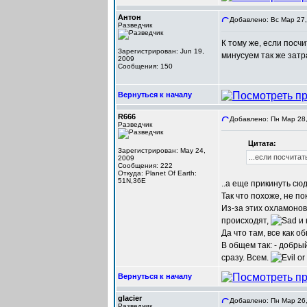
Антон
Добавлено: Вс Мар 27,
Разведчик
К тому же, если посч
Зарегистрирован: Jun 19,
минусуем так же затр
2009
Сообщения: 150
Вернуться к началу
R666
Добавлено: Пн Мар 28,
Разведчик
Цитата:
Зарегистрирован: May 24,
...если посчитат
2009
Сообщения: 222
Откуда: Planet Of Earth:
51N,36E
..а еще прикинуть сю
Так что похоже, не п
Из-за этих охламонов 
происходят,
и 
Да что там, все как о
В общем так: - добры
сразу. Всем.
Вернуться к началу
glacier
Добавлено: Пн Мар 26,
Разведчик