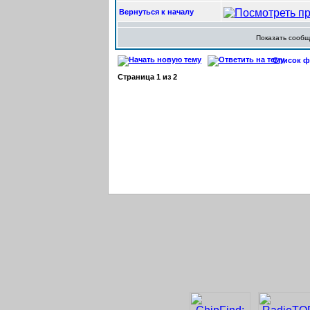
Вернуться к началу
Показать сооб
Список фо
Страница
1
из
2