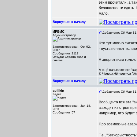
этим прочитали, а т
безопасности сдать. 
мало.
Вернуться к началу
ИРБИС
Добавлено: Сб Мар 31,
Администратор
Что тут можно сказат
Зарегистрирован: Oct 02,
- пусть пеняют тольк
2007
Сообщения: 2117
Откуда: Cтрана скал и
А энергетикам только
снегов...
_________________
А ещё называют его “ка
© Чингиз Айтматов "Ко
Вернуться к началу
spilikin
Добавлено: Сб Мар 31,
Кадет
Вообще-то вся эта "а
Зарегистрирован: Jan 18,
выходит из строя при
2011
Сообщения: 57
например, что будет
Про возможные авари
Т.е., "бескорыстность