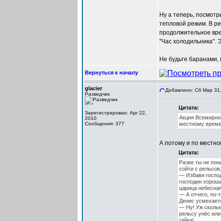
Ну а теперь, посмот
тепловой режим. В ре
продолжительное врем
"Час холодильника". Э
Не будьте баранами, 
Вернуться к началу
glacier
Добавлено: Сб Мар 31,
Разведчик
Цитата:
Зарегистрирован: Apr 22,
Акция Всемирног
2010
Сообщения: 377
местному време
А потому и по местно
Цитата:
Разве ты не пон
сойти с рельсов
— Избави господ
господин хороши
царица небесная.
— А отчего, по-
Денис усмехаетс
— Ну! Уж сколько
рельсу унёс или,
гайка!