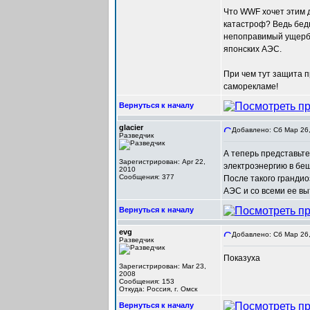
Что WWF хочет этим д
катастроф? Ведь бедн
непоправимый ущерб 
японских АЭС.
При чем тут защита 
саморекламе!
Вернуться к началу
glacier
Добавлено: Сб Мар 26,
Разведчик
А теперь представьте
Зарегистрирован: Apr 22,
электроэнергию в бе
2010
Сообщения: 377
После такого грандио
АЭС и со всеми ее в
Вернуться к началу
evg
Добавлено: Сб Мар 26,
Разведчик
Показуха
Зарегистрирован: Mar 23,
2008
Сообщения: 153
Откуда: Россия, г. Омск
Вернуться к началу