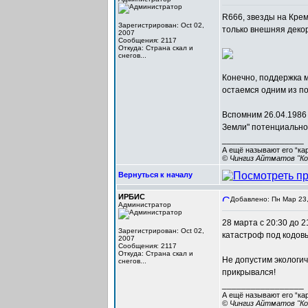
R666, звезды на Крем
Зарегистрирован: Oct 02,
только внешняя декор
2007
Сообщения: 2117
Откуда: Cтрана скал и
снегов...
Конечно, поддержка м
остаемся одним из по
Вспомним 26.04.1986 
Земли" потенциально
_________________
А ещё называют его “ка
© Чингиз Айтматов "Ко
Вернуться к началу
ИРБИС
Добавлено: Пн Мар 23,
Администратор
28 марта с 20:30 до 
Зарегистрирован: Oct 02,
катастроф под кодов
2007
Сообщения: 2117
Откуда: Cтрана скал и
Не допустим экологич
снегов...
прикрывался!
_________________
А ещё называют его “ка
© Чингиз Айтматов "Ко