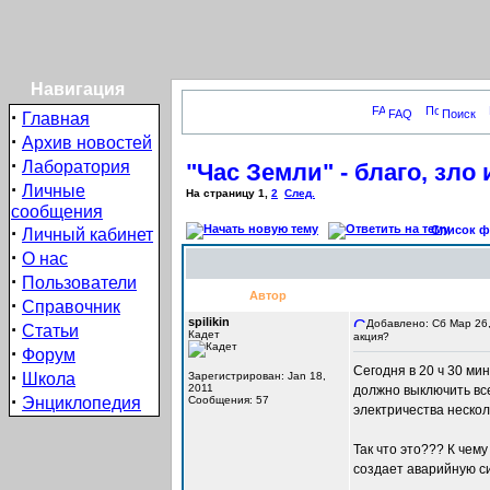
Навигация
·
FAQ
Поиск
Главная
·
Архив новостей
·
Лаборатория
"Час Земли" - благо, зло
·
Личные
На страницу
1
,
2
След.
сообщения
·
Список фо
Личный кабинет
·
О нас
·
Пользователи
Автор
·
Справочник
spilikin
Добавлено: Сб Мар 26,
·
Статьи
Кадет
акция?
·
Форум
Сегодня в 20 ч 30 ми
·
Школа
Зарегистрирован: Jan 18,
2011
должно выключить вс
·
Энциклопедия
Сообщения: 57
электричества нескол
Так что это??? К че
создает аварийную с