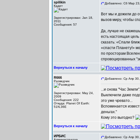
spilikin
Добавлено: Сб Мар 23,
Кадет
Вот мы и дожили до о
Зарегистрирован: Jan 18,
вызов миру, чтобы сп
2011
Сообщения: 57
Да, лучше не скажешь 
есть настоящая цель
сказать: «Спали бли
«спасти Планету!» мо
по просторам Вселенн
спровоцированных "эк
Вернуться к началу
R666
Добавлено: Ср Апр 30,
Разведчик
...и снова "Час Земли".
Зарегистрирован: May 24,
Выключили даже подсв
2009
Сообщения: 222
это уже чревато...
Откуда: Planet Of Earth:
Вспоминается известн
51N,36E
деньгах."
Кому это выгодно?
Вернуться к началу
ИРБИС
Добавлено: Ср Апр 30,
Администратор