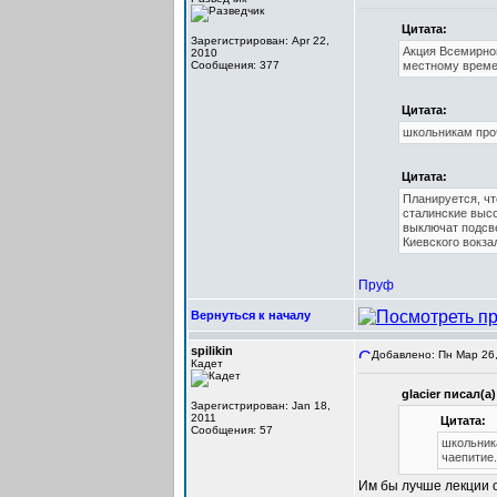
Цитата:
Зарегистрирован: Apr 22,
Акция Всемирног
2010
Сообщения: 377
местному време
Цитата:
школьникам проч
Цитата:
Планируется, чт
сталинские высо
выключат подсве
Киевского вокза
Пруф
Вернуться к началу
spilikin
Добавлено: Пн Мар 26,
Кадет
glacier писал(а)
Зарегистрирован: Jan 18,
2011
Цитата:
Сообщения: 57
школьника
чаепитие.
Им бы лучше лекции о