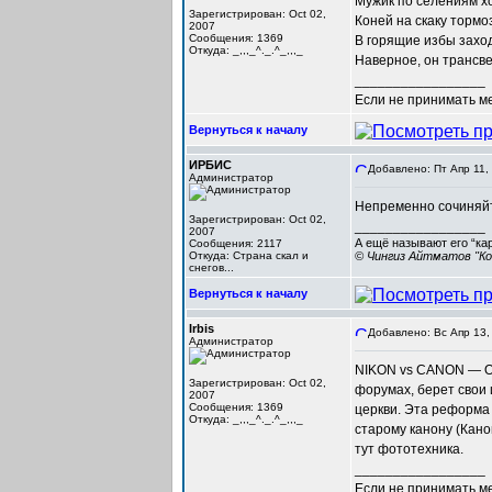
Мужик по селениям хо
Зарегистрирован: Oct 02,
Коней на скаку тормо
2007
Сообщения: 1369
В горящие избы заход
Откуда: _,,,_^._.^_,,,_
Наверное, он трансве
_________________
Если не принимать мер
Вернуться к началу
ИРБИС
Добавлено: Пт Апр 11,
Администратор
Непременно сочиняйт
Зарегистрирован: Oct 02,
_________________
2007
А ещё называют его “ка
Сообщения: 2117
Откуда: Cтрана скал и
© Чингиз Айтматов "Ко
снегов...
Вернуться к началу
Irbis
Добавлено: Вс Апр 13,
Администратор
NIKON vs CANON — Од
Зарегистрирован: Oct 02,
форумах, берет свои 
2007
Сообщения: 1369
церкви. Эта реформа 
Откуда: _,,,_^._.^_,,,_
старому канону (Кан
тут фототехника.
_________________
Если не принимать мер