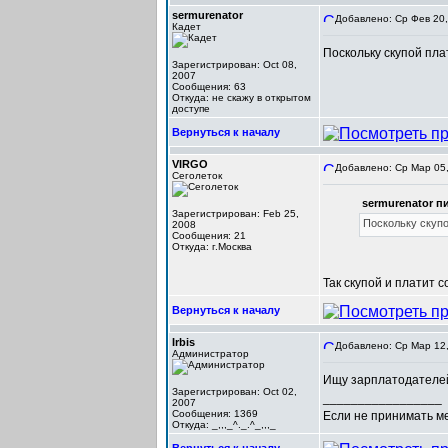
sermurenator
Добавлено: Ср Фев 20,
Кадет
Поскольку скупой пла
Зарегистрирован: Oct 08,
2007
Сообщения: 63
Откуда: не скажу в открытом
доступе
Вернуться к началу
VIRGO
Добавлено: Ср Мар 05,
Сеголеток
sermurenator пи
Зарегистрирован: Feb 25,
Поскольку скупо
2008
Сообщения: 21
Откуда: г.Москва
Так скупой и платит с
Вернуться к началу
Irbis
Добавлено: Ср Мар 12,
Администратор
Ищу зарплатодателей
Зарегистрирован: Oct 02,
_________________
2007
Сообщения: 1369
Если не принимать мер
Откуда: _,,,_^._.^_,,,_