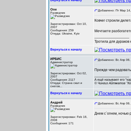
Вернуться к началу
One
Добавлено: Пт Мар 14,
Разведчик
Ковчег строили дилет
Зарегистрирован: Oct 10,
2007
Сообщения: 259
Мечтаете разбогатеть?
Откуда: Ukraine, Kyiv
_________________
Тротила для дураков
Вернуться к началу
ИРБИС
Добавлено: Вс Апр 06,
Администратор
Прежде чем радоваться
Зарегистрирован: Oct 02,
_________________
2007
А ещё называют его “ка
Сообщения: 2117
Откуда: Cтрана скал и
© Чингиз Айтматов "Ко
снегов...
Вернуться к началу
Андрей
Добавлено: Вс Апр 06,
Разведчик
Днем с`огнем, ночью 
Зарегистрирован: Feb 16,
2008
Сообщения: 171