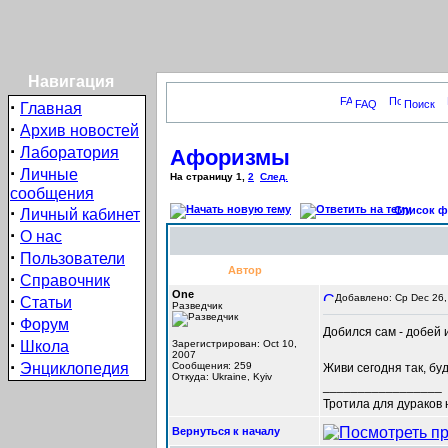
Навигация
·
FAQ
Поиск
Главная
·
Архив новостей
·
Лаборатория
Афоризмы
·
Личные
На страницу
1
,
2
След.
сообщения
·
Список фо
Личный кабинет
·
О нас
·
Пользователи
Автор
·
Справочник
One
·
Добавлено: Ср Dec 26,
Статьи
Разведчик
·
Форум
Добился сам - добей 
·
Школа
Зарегистрирован: Oct 10,
2007
·
Энциклопедия
Сообщения: 259
Живи сегодня так, буд
Откуда: Ukraine, Kyiv
_________________
Тротила для дураков
Вернуться к началу