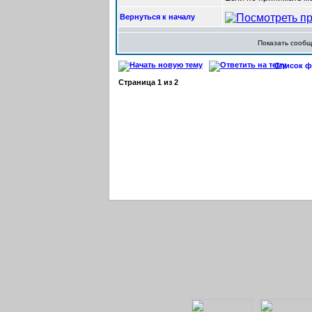
Вернуться к началу
Показать сооб
Список фо
Страница
1
из
2