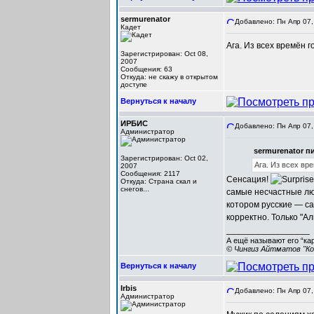
sermurenator
Добавлено: Пн Апр 07,
Кадет
Ага. Из всех времён 
Зарегистрирован: Oct 08,
2007
Сообщения: 63
Откуда: не скажу в открытом
доступе
Вернуться к началу
ИРБИС
Добавлено: Пн Апр 07,
Администратор
sermurenator пи
Зарегистрирован: Oct 02,
Ага. Из всех вр
2007
Сообщения: 2117
Сенсация!
Откуда: Cтрана скал и
снегов...
самые несчастные лю
котором русские — с
корректно. Только "А
_________________
А ещё называют его “ка
© Чингиз Айтматов "Ко
Вернуться к началу
Irbis
Добавлено: Пн Апр 07,
Администратор