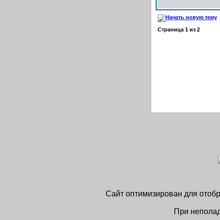
Страница
1
из
2
Сайт оптимизирован для отобра
При неполад