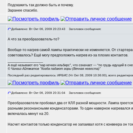
Подскажить так должно быть и почему.
Заранее спасибо.
Добавлено: Вт Окт 06, 2009 20:23:43
Заголовок сообщения:
А что за преобразователь-то?
Вообще-то нагрев самой лампы практически не изменяется. От стартера-
советовалось? Ещё могу предположить нагрев из-за плохих контактов.
_________________
А ещё называют его “кар кечкен ильбирс”, что означает — “по грудь идущий в сн
© Чингиз Айтматов "Когда падают горы (Вечная невеста)"
Последний раз редактировалось: ИРБИС (Чт Окт 08, 2009 10:36:00), всего редактиро
Добавлено: Вт Окт 06, 2009 20:31:04
Заголовок сообщения:
Преобразователи пробовал два от КЛЛ разной мощности. Лампа греется
разными резонансными конденсаторами. То один наверное нагревался и 
включалась минут на 20.
Насчет контактов только конденсатор не запаивал хотя с конвеера он тож