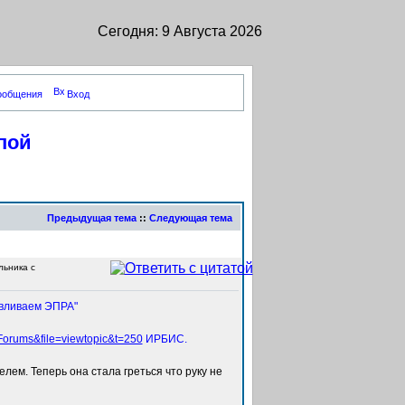
Сегодня: 9 Августа 2026
сообщения
Вход
пой
Предыдущая тема
::
Следующая тема
ьника с
авливаем ЭПРА"
Forums&file=viewtopic&t=250
ИРБИС.
ем. Теперь она стала греться что руку не