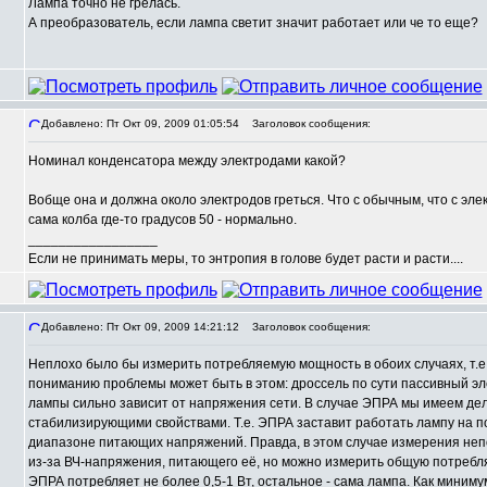
Лампа точно не грелась.
А преобразователь, если лампа светит значит работает или че то еще?
Добавлено: Пт Окт 09, 2009 01:05:54
Заголовок сообщения:
Номинал конденсатора между электродами какой?
Вобще она и должна около электродов греться. Что с обычным, что с эл
сама колба где-то градусов 50 - нормально.
_________________
Если не принимать меры, то энтропия в голове будет расти и расти....
Добавлено: Пт Окт 09, 2009 14:21:12
Заголовок сообщения:
Неплохо было бы измерить потребляемую мощность в обоих случаях, т.е. 
пониманию проблемы может быть в этом: дроссель по сути пассивный эл
лампы сильно зависит от напряжения сети. В случае ЭПРА мы имеем де
стабилизирующими свойствами. Т.е. ЭПРА заставит работать лампу на 
диапазоне питающих напряжений. Правда, в этом случае измерения не
из-за ВЧ-напряжения, питающего её, но можно измерить общую потребл
ЭПРА потребляет не более 0,5-1 Вт, остальное - сама лампа. Как миним