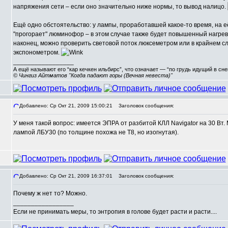
напряжения сети – если оно значительно ниже нормы, то вывод налицо.
Ещё одно обстоятельство: у лампы, проработавшей какое-то время, на её
"прогорает" люминофор – в этом случае также будет повышенный нагре
наконец, можно проверить световой поток люксеметром или в крайнем 
экспонометром.
_________________
А ещё называют его “кар кечкен ильбирс”, что означает — “по грудь идущий в сн
© Чингиз Айтматов "Когда падают горы (Вечная невеста)"
Добавлено: Ср Окт 21, 2009 15:00:21
Заголовок сообщения:
У меня такой вопрос: имеется ЭПРА от разбитой КЛЛ Navigator на 30 Вт.
,
лампой ЛБУ30 (по толщине похожа не T8, но изогнутая).
Добавлено: Ср Окт 21, 2009 16:37:01
Заголовок сообщения:
Почему ж нет то? Можно.
_________________
Если не принимать меры, то энтропия в голове будет расти и расти....