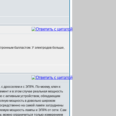
ектронным балластом. У электродов больше,
с дросселем и с ЭПРА. По-моему, ключ к
емент и в этом случае реальная мощность
ло с активным устройством, обладающим
полную мощность в довольно широком
посредственно на самой лампе затруднены
яемую мощность лампы и ЭПРА от сети. Сам
ум, можно ограничиться только измерением