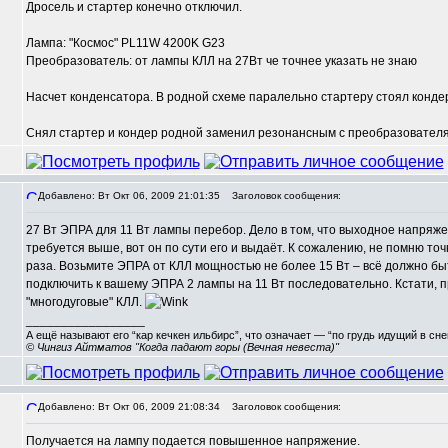
Дросель и стартер конечно отключил.
Лампа: "Космос" PL11W 4200K G23
Преобразователь: от лампы КЛЛ на 27Вт че точнее указать не знаю
Насчет конденсатора. В родной схеме паралельно стартеру стоял конд
Снял стартер и кондер родной заменил резонансным с преобразовател
Добавлено: Вт Окт 06, 2009 21:01:35
Заголовок сообщения:
27 Вт ЭПРА для 11 Вт лампы перебор. Дело в том, что выходное напря
требуется выше, вот он по сути его и выдаёт. К сожалению, не помню точ
раза. Возьмите ЭПРА от КЛЛ мощностью не более 15 Вт – всё должно быт
подключить к вашему ЭПРА 2 лампы на 11 Вт последовательно. Кстати, 
"многодуговые" КЛЛ.
_________________
А ещё называют его “кар кечкен ильбирс”, что означает — “по грудь идущий в сн
© Чингиз Айтматов "Когда падают горы (Вечная невеста)"
Добавлено: Вт Окт 06, 2009 21:08:34
Заголовок сообщения:
Получается на лампу подается повышенное напряжение.