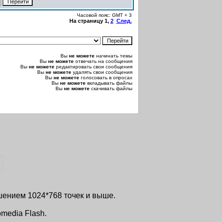
Часовой пояс: GMT + 3
На страницу
1
,
2
След.
Вы
не можете
начинать темы
Вы
не можете
отвечать на сообщения
Вы
не можете
редактировать свои сообщения
Вы
не можете
удалять свои сообщения
Вы
не можете
голосовать в опросах
Вы
не можете
вкладывать файлы
Вы
не можете
скачивать файлы
ешением 1024*768 точек и выше.
media Flash.