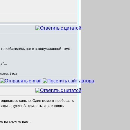
то избавились, как в вышеуказанной теме
егу”…
валось 1 раз
 одинаково сильно. Один момент пробовал с
лампа тухла. Затем остывала и вновь
е на скрутке идет.