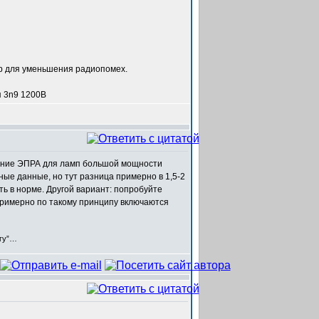
ер для уменьшения радиопомех.
я 3n9 1200В
жение ЭПРА для ламп большой мощности
ные данные, но тут разница примерно в 1,5-2
ь в норме. Другой вариант: попробуйте
примерно по такому принципу включаются
егу”…