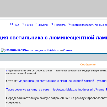
FAQ
Поиск
Группы
Профиль
Войти и проверить личные 
ия светильника с люминесцентной лам
Список форумов Irbislab.ru
->
Статьи
Сообщение
Добавлено: Вт Окт 06, 2009 20:19:26
Заголовок сообщения: Модернизация светил
люминесцентной лампой
Статья:
"Модернизация светильника с люминесцентной лампой – устан
Также советую заглянуть в тему:
http://www.irbislab.ru/modules.php?name=
Переделал настольную лампу с патроном G23 на работу с преобразовател
удержишь.