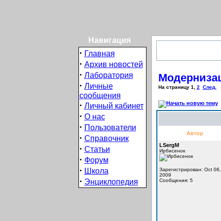
Навигация
·
Главная
·
Архив новостей
·
Лаборатория
Модернизац
·
Личные
На страницу
1
,
2
След.
сообщения
·
Личный кабинет
·
О нас
·
Пользователи
Автор
·
Справочник
LSergM
·
Статьи
Ирбисенок
·
Форум
·
Школа
Зарегистрирован: Oct 06,
2009
·
Энциклопедия
Сообщения: 5