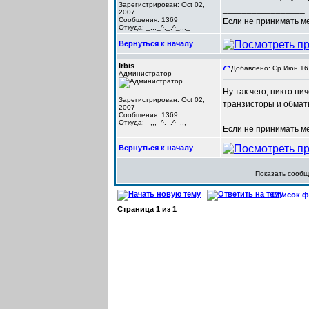
Зарегистрирован: Oct 02,
_________________
2007
Сообщения: 1369
Если не принимать мер
Откуда: _,,,_^._.^_,,,_
Вернуться к началу
Irbis
Добавлено: Ср Июн 16,
Администратор
Ну так чего, никто н
Зарегистрирован: Oct 02,
транзисторы и обмат
2007
Сообщения: 1369
_________________
Откуда: _,,,_^._.^_,,,_
Если не принимать мер
Вернуться к началу
Показать сооб
Список фо
Страница
1
из
1