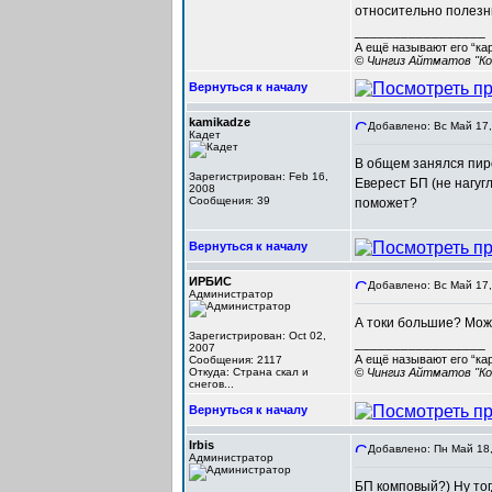
относительно полез
_________________
А ещё называют его “ка
© Чингиз Айтматов "Ко
Вернуться к началу
kamikadze
Добавлено: Вс Май 17,
Кадет
В общем занялся пиро
Зарегистрирован: Feb 16,
Еверест БП (не нагугл
2008
Сообщения: 39
поможет?
Вернуться к началу
ИРБИС
Добавлено: Вс Май 17,
Администратор
А токи большие? Мож
Зарегистрирован: Oct 02,
_________________
2007
А ещё называют его “ка
Сообщения: 2117
Откуда: Cтрана скал и
© Чингиз Айтматов "Ко
снегов...
Вернуться к началу
Irbis
Добавлено: Пн Май 18,
Администратор
БП комповый?) Ну тог