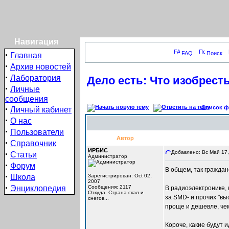
Навигация
·
FAQ
Поиск
Главная
·
Архив новостей
·
Лаборатория
Дело есть: Что изобресть
·
Личные
сообщения
·
Список фо
Личный кабинет
·
О нас
·
Пользователи
Автор
·
Справочник
ИРБИС
·
Добавлено: Вс Май 17,
Статьи
Администратор
·
Форум
В общем, так граждан
·
Школа
Зарегистрирован: Oct 02,
2007
·
Энциклопедия
Сообщения: 2117
В радиоэлектронике, 
Откуда: Cтрана скал и
за SMD- и прочих "вы
снегов...
проще и дешевле, чем
Короче, какие будут 