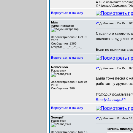
А ещё называют его “ка
© Чингиз Айтматов "Ко
Вернуться к началу
Irbis
Добавлено: Пн Июл 07,
Администратор
Странного какого-то 
Зарегистрирован: Oct 02,
полчаса залудилось 
2007
Сообщения: 1369
_________________
Откуда: _,,,_^._.^_,,,_
Если не принимать мер
Вернуться к началу
NewZenon
Добавлено: Пн Июл 07,
Разведчик
Была тоже песня с жа
Зарегистрирован: Mar 05,
работает, у другого ж
2008
Сообщения: 306
_________________
История показывает,
Ready for stage3?
Вернуться к началу
SeregaT
Добавлено: Вт Июл 08,
Разведчик
ИРБИС писал(а
Зарегистрирован: Mar 18,