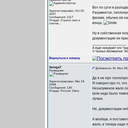
Вот по сути и разгад
Зарегистрирован: Oct 02,
Разумеется, теплопро
2007
Сообщения: 2117
физике, обычно её на
Откуда: Cтрана скал и
конца.
снегов...
Ну и собственная пог
документации не при
_________________
А ещё называют его “ка
© Чингиз Айтматов "Ко
Вернуться к началу
SeregaT
Добавлено: Вт Июл 08,
Разведчик
Да я не про теплопро
Зарегистрирован: Mar 18,
Я говорил про то, чт
2008
Сообщения: 130
Незалуженое жало пая
Откуда: Россия. Омск.
(или надо было темпе
лучше.
Не, документации не
А вообще, я поставил
жало, и теперь надо 