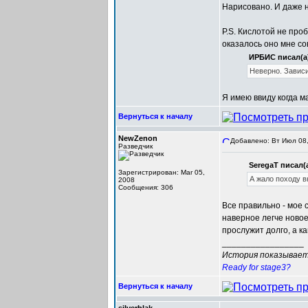
Нарисовано. И даже н
P.S. Кислотой не проб
оказалось оно мне с
ИРБИС писал(а
Неверно. Зависи
Я имею ввиду когда м
Вернуться к началу
NewZenon
Добавлено: Вт Июл 08,
Разведчик
SeregaT писал(а
Зарегистрирован: Mar 05,
А жало походу вн
2008
Сообщения: 306
Все правильно - мое 
наверное легче новое 
прослужит долго, а к
_________________
История показывает,
Ready for stage3?
Вернуться к началу