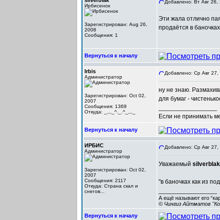
silverblak
Добавлено: Вт Авг 26,
Ирбисенок
Эти жала отлично пая
Зарегистрирован: Aug 26,
продаётся в баночках 
2008
Сообщения: 1
Вернуться к началу
Irbis
Добавлено: Ср Авг 27,
Администратор
ну не знаю. Размахив
Зарегистрирован: Oct 02,
для бумаг - чистенько
2007
Сообщения: 1369
_________________
Откуда: _,,,_^._.^_,,,_
Если не принимать мер
Вернуться к началу
ИРБИС
Добавлено: Ср Авг 27,
Администратор
Уважаемый
silverblak
Зарегистрирован: Oct 02,
2007
Сообщения: 2117
"в баночках как из по
Откуда: Cтрана скал и
_________________
снегов...
А ещё называют его “ка
© Чингиз Айтматов "Ко
Вернуться к началу