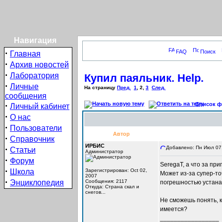
Навигация
·
FAQ
Поиск
Главная
·
Архив новостей
·
Лаборатория
Купил паяльник. Help.
·
Личные
На страницу
Пред.
1
,
2
,
3
След.
сообщения
·
Список фо
Личный кабинет
·
О нас
·
Пользователи
Автор
·
Справочник
ИРБИС
·
Добавлено: Пн Июл 07,
Статьи
Администратор
·
Форум
SeregaT, а что за пр
·
Школа
Зарегистрирован: Oct 02,
Может из-за супер-т
2007
·
Энциклопедия
Сообщения: 2117
погрешностью устана
Откуда: Cтрана скал и
снегов...
Не сможешь понять, к
имеется?
_________________