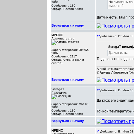
Не сможешь поня
2008
Сообщения: 130
имеется?
Откуда: Россия. Омск.
Датчик есть. Там 4 пр
Вернуться к началу
ИРБИС
Добавлено: Вт Июл 08,
Администратор
SeregaT писал(а
Зарегистрирован: Oct 02,
Датчик есть.
2007
Сообщения: 2117
Тогда, его тип и где 
Откуда: Cтрана скал и
снегов...
_________________
А ещё называют его “ка
© Чингиз Айтматов "Ко
Вернуться к началу
SeregaT
Добавлено: Вт Июл 08,
Разведчик
Да ктож его знает, к
Зарегистрирован: Mar 18,
2008
Сообщения: 130
Точной температуры о
Откуда: Россия. Омск.
Вернуться к началу
ИРБИС
Добавлено: Вт Июл 08,
Администратор