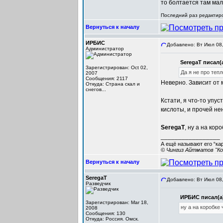
то болтается там мал
Последний раз редактиро
Вернуться к началу
ИРБИС
Добавлено: Вт Июл 08,
Администратор
SeregaT писал(а
Зарегистрирован: Oct 02,
Да я не про теп
2007
Сообщения: 2117
Неверно. Зависит от
Откуда: Cтрана скал и
снегов...
Кстати, я что-то упу
кислоты, и прочей не
SeregaT
, ну а на ко
_________________
А ещё называют его “ка
© Чингиз Айтматов "Ко
Вернуться к началу
SeregaT
Добавлено: Вт Июл 08,
Разведчик
ИРБИС писал(а
Зарегистрирован: Mar 18,
ну а на коробке
2008
Сообщения: 130
Откуда: Россия. Омск.