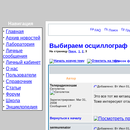
Навигация
·
FAQ
Поиск
Гр
Главная
·
Архив новостей
·
Лаборатория
Выбираем осциллограф
·
Личные
На страницу
Пред.
1
,
2
,
3
сообщения
·
Список фо
Личный кабинет
·
О нас
·
Пользователи
Автор
·
Справочник
Телерадиокошак
·
Добавлено: Вт Июл 01,
Статьи
Сеголеток
·
Форум
Это все тот же китае
·
Школа
Зарегистрирован: Mar 31,
Тоже интересуют отз
2008
·
Энциклопедия
Сообщения: 17
Вернуться к началу
sermurenator
Добавлено: Вт Июл 01,