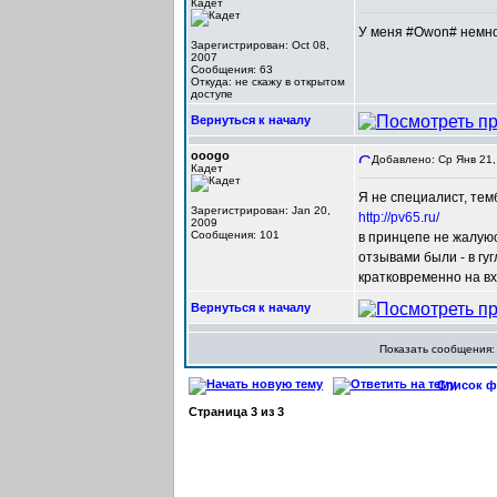
Кадет
У меня #Owon# немног
Зарегистрирован: Oct 08,
2007
Сообщения: 63
Откуда: не скажу в открытом
доступе
Вернуться к началу
ooogo
Добавлено: Ср Янв 21,
Кадет
Я не специалист, те
Зарегистрирован: Jan 20,
http://pv65.ru/
2009
Сообщения: 101
в принцепе не жалуюс
отзывами были - в гу
кратковременно на вх
Вернуться к началу
Показать сообщения
Список фо
Страница
3
из
3