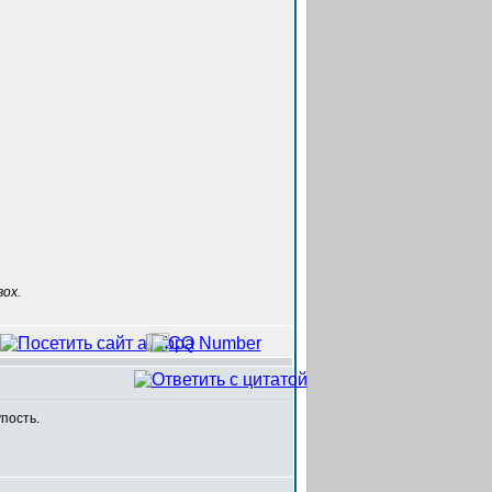
ох.
пость.