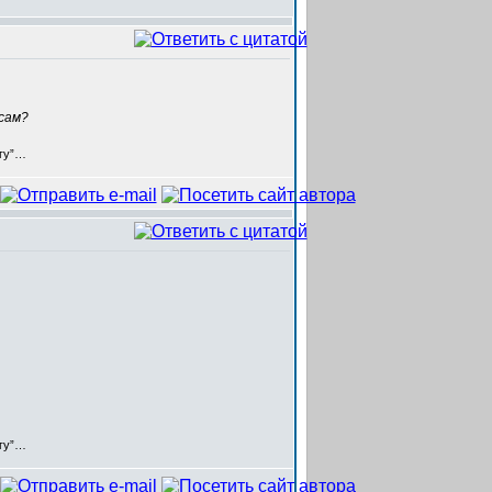
сам?
егу”…
егу”…