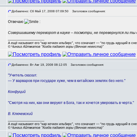
Добавлено: Сб Май 17, 2008 07:09:50
Заголовок сообщения:
Отвечаю
:
Совершившему переворот в науке – посмотри, не перевернулся ли ты 
_________________
А ещё называют его “кар кечкен ильбирс”, что означает — “по грудь идущий в сн
© Чингиз Айтматов "Когда падают горы (Вечная невеста)"
Добавлено: Вт Авг 19, 2008 08:12:05
Заголовок сообщения:
"Учитель сказал:
— У варваров при государе хуже, чем в китайских землях без него."
Конфуций
"Смотря на них, как они веруют в Бога, так и хочется уверовать в черта."
В. Ключевский
_________________
А ещё называют его “кар кечкен ильбирс”, что означает — “по грудь идущий в сн
© Чингиз Айтматов "Когда падают горы (Вечная невеста)"