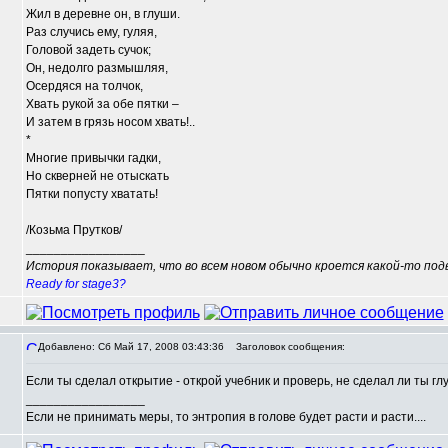
Жил в деревне он, в глуши.
Раз случись ему, гуляя,
Головой задеть сучок;
Он, недолго размышляя,
Осердяся на толчок,
Хвать рукой за обе пятки –
И затем в грязь носом хвать!..
*
Многие привычки гадки,
Но скверней не отыскать
Пятки попусту хватать!
/Козьма Прутков/
_________________
История показывает, что во всем новом обычно кроется какой-то подв
Ready for stage3?
Добавлено: Сб Май 17, 2008 03:43:36
Заголовок сообщения:
Если ты сделал открытие - открой учебник и проверь, не сделал ли ты глу
_________________
Если не принимать меры, то энтропия в голове будет расти и расти....