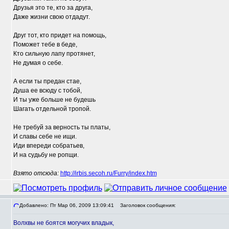
Друзья это те, кто за друга,
Даже жизни свою отдадут.
Друг тот, кто придет на помощь,
Поможет тебе в беде,
Кто сильную лапу протянет,
Не думая о себе.
А если ты предан стае,
Душа ее всюду с тобой,
И ты уже больше не будешь
Шагать отдельной тропой.
Не требуй за верность ты платы,
И славы себе не ищи.
Иди впереди собратьев,
И на судьбу не ропщи.
Взято отсюда:
http://irbis.secoh.ru/Furry/index.htm
Добавлено: Пт Мар 06, 2009 13:09:41
Заголовок сообщения:
Волхвы не боятся могучих владык,