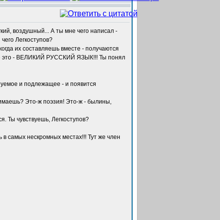
кий, воздушный... А ты мне чего написал -
ы чего Легкоступов?
 когда их составляешь вместе - получаются
сё это - ВЕЛИКИЙ РУССКИЙ ЯЗЫК!!! Ты понял
азуемое и подлежащее - и появится
нимаешь? Это-ж поэзия! Это-ж - былины,
я. Ты чувствуешь, Легкоступов?
сь в самых нескромных местах!!! Тут же член