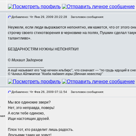
Добавлено: Чт Янв 29, 2009 20:22:28
Заголовок сообщения:
Неужели, если люди выражаются непонятно, им кажется, что от этого он
строчку своего стихотворения в черновике на полях, Пушкин сделал такую
талантливо».
БЕЗДАРНОСТЯМ НУЖНЫ НЕПОНЯТКИ!
© Михаил Задорнов
_________________
А ещё называют его “кар кечкен ильбирс”, что означает — “по грудь идущий в сн
© Чингиз Айтматов "Когда падают горы (Вечная невеста)"
Добавлено: Чт Фев 26, 2009 07:11:54
Заголовок сообщения:
Мы все одинокие звери?
,
Нет, это неправда, поверь!
А если тебе одиноко,
кая
Ищи настоящих друзей.
Плох тот, кто разделит лишь радость.
Друзьями таких не зовут!