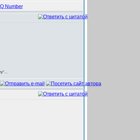
егу”…