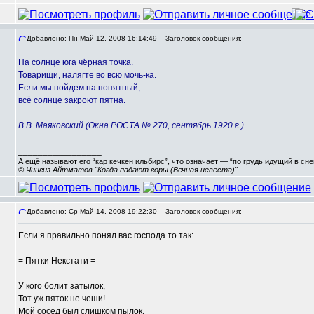
Добавлено: Пн Май 12, 2008 16:14:49
Заголовок сообщения:
На солнце юга чёрная точка.
Товарищи, налягте во всю мочь-ка.
Если мы пойдем на попятный,
всё солнце закроют пятна.
В.В. Маяковский (Окна РОСТА № 270, сентябрь 1920 г.)
_________________
А ещё называют его “кар кечкен ильбирс”, что означает — “по грудь идущий в сн
© Чингиз Айтматов "Когда падают горы (Вечная невеста)"
Добавлено: Ср Май 14, 2008 19:22:30
Заголовок сообщения:
Если я правильно понял вас господа то так:
,
= Пятки Некстати =
У кого болит затылок,
Тот уж пяток не чеши!
Мой сосед был слишком пылок,