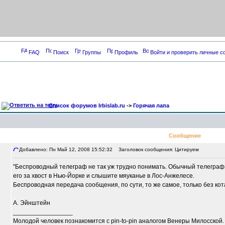
FAQ
Поиск
Группы
Профиль
Войти и проверить личные 
Список форумов Irbislab.ru
->
Горячая лапа
Сообщение
Добавлено: Пн Май 12, 2008 15:52:32
Заголовок сообщения: Цитируем
"Беспроводный телеграф не так уж трудно понимать. Обычный телеграф 
его за хвост в Нью-Йорке и слышите мяуканье в Лос-Анжелесе.
Беспроводная передача сообщения, по сути, то же самое, только без кота
А. Эйнштейн
_________________
Молодой человек познакомится с pin-to-pin аналогом Венеры Милосской.