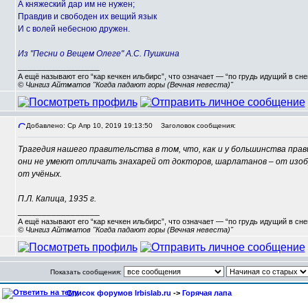
А княжеский дар им не нужен;
Правдив и свободен их вещий язык
И с волей небесною дружен.
Из "Песни о Вещем Олеге" А.С. Пушкина
_________________
А ещё называют его “кар кечкен ильбирс”, что означает — “по грудь идущий в сн
© Чингиз Айтматов "Когда падают горы (Вечная невеста)"
Добавлено: Ср Апр 10, 2019 19:13:50
Заголовок сообщения:
Трагедия нашего правительства в том, что, как и у большинства прав
они не умеют отличать знахарей от докторов, шарлатанов – от изоб
от учёных.
П.Л. Капица, 1935 г.
_________________
А ещё называют его “кар кечкен ильбирс”, что означает — “по грудь идущий в сн
© Чингиз Айтматов "Когда падают горы (Вечная невеста)"
Показать сообщения:
Список форумов Irbislab.ru
->
Горячая лапа