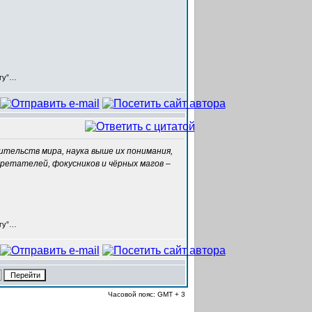
егу”…
ительств мира, наука выше их понимания,
ретателей, фокусников и чёрных магов –
егу”…
Часовой пояс: GMT + 3