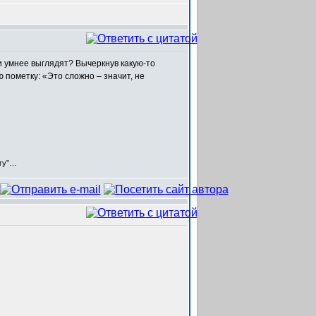
и умнее выглядят? Вычеркнув какую-то
 пометку: «Это сложно – значит, не
егу”…