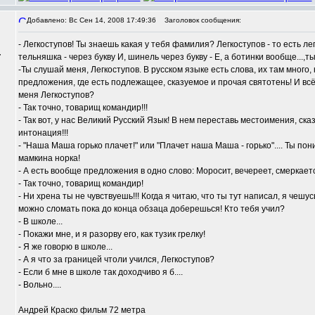
Добавлено: Вс Сен 14, 2008 17:49:36
Заголовок сообщения:
- Легкоступов! Ты знаешь какая у тебя фамилия? Легкоступов - то есть лег
,
тельняшка - через букву И, шинель через букву - Е, а ботинки вообще...,т
-Ты слушай меня, Легкоступов. В русском языке есть слова, их там много,
предложения, где есть подлежащее, сказуемое и прочая святотень! И в
меня Легкоступов?
- Так точно, товарищ командир!!!
- Так вот, у нас Великий Русский Язык! В нем переставь местоимения, ск
интонация!!!
- "Наша Маша горько плачет!" или "Плачет наша Маша - горько".... Ты по
мамкина норка!
- А есть вообще предложения в одно слово: Моросит, вечереет, смеркаетс
- Так точно, товарищ командир!
- Ни хрена ты не чувствуешь!!! Когда я читаю, что ты тут написал, я чешу
можно сломать пока до конца обзаца доберешься! Кто тебя учил?
- В школе...
- Покажи мне, и я разорву его, как тузик грелку!
- Я же говорю в школе...
- А я что за границей чтоли учился, Легкоступов?
- Если б мне в школе так доходчиво я б....
- Вольно....
Андрей Краско фильм 72 метра