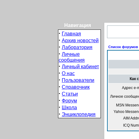
Навигация
·
Главная
·
Архив новостей
·
Лаборатория
Список форумов I
·
Личные
сообщения
·
Личный кабинет
·
О нас
·
Как 
Пользователи
·
Справочник
Адрес e-m
·
Статьи
Личное сообще
·
Форум
MSN Messeng
·
Школа
Yahoo Messen
·
Энциклопедия
AIM Addr
ICQ Num