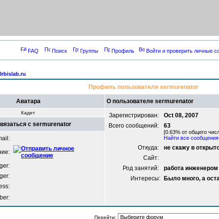
FAQ
Поиск
Группы
Профиль
Войти и проверить личные 
rbislab.ru
Профиль пользователя sermurenator
Аватара
О пользователе sermurenator
Кадет
Зарегистрирован:
Oct 08, 2007
связаться с sermurenator
Всего сообщений:
63
[0.63% от общего числ
ail:
Найти все сообщения 
Откуда:
не скажу в открыт
ние:
Сайт:
er:
Род занятий:
работа инженером
ger:
Интересы:
Было много, а ост
ess:
ber:
Перейти: