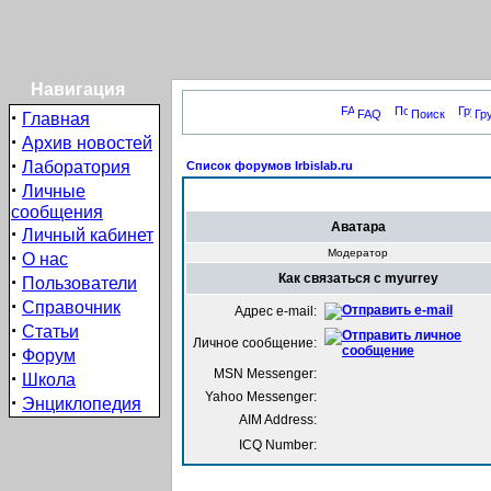
Навигация
·
FAQ
Поиск
Гр
Главная
·
Архив новостей
·
Лаборатория
Список форумов Irbislab.ru
·
Личные
сообщения
Аватара
·
Личный кабинет
·
Модератор
О нас
·
Как связаться с myurrey
Пользователи
·
Справочник
Адрес e-mail:
·
Статьи
Личное сообщение:
·
Форум
MSN Messenger:
·
Школа
Yahoo Messenger:
·
Энциклопедия
AIM Address:
ICQ Number: