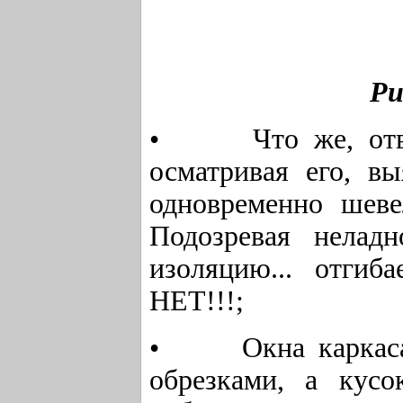
Ри
• Что же, отвинч
осматривая его, в
одновременно шеве
Подозревая нелад
изоляцию... отги
НЕТ!!!;
• Окна каркаса з
обрезками, а кус