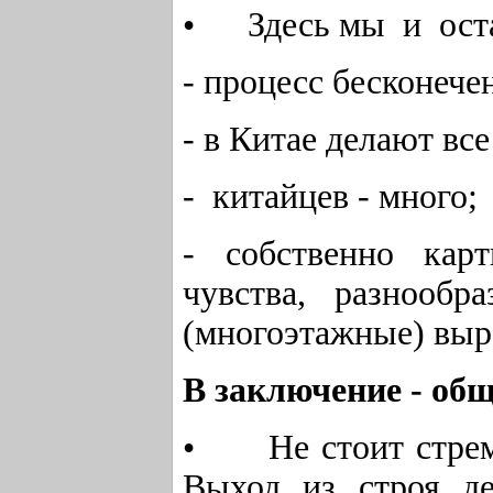
• Здесь мы и оста
- процесс бесконече
- в Китае делают все
- китайцев - много;
- собственно кар
чувства, разнооб
(многоэтажные) выр
В заключение - об
• Не стоит стреми
Выход из строя д