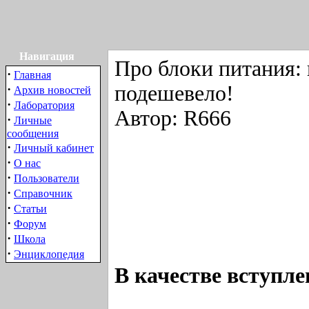
Навигация
Про блоки питания: 
·
Главная
подешевело!
·
Архив новостей
·
Лаборатория
Автор: R666
·
Личные
сообщения
·
Личный кабинет
·
О нас
·
Пользователи
·
Справочник
·
Статьи
·
Форум
·
Школа
·
Энциклопедия
В качестве вступлен