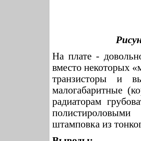
Рису
На плате - доволь
вместо некоторых «
транзисторы и в
малогабаритные (к
радиаторам грубов
полистироловым
штамповка из тонко
Выводы: