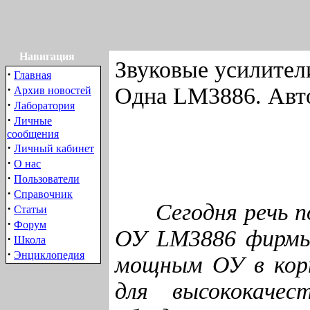
Навигация
Звуковые усилител
·
Главная
·
Одна LM3886. Автор
Архив новостей
·
Лаборатория
·
Личные
сообщения
·
Личный кабинет
·
О нас
·
Пользователи
·
Справочник
Сегодня речь по
·
Статьи
·
Форум
ОУ LM3886 фирмы 
·
Школа
·
Энциклопедия
мощным ОУ в корп
для высококачест