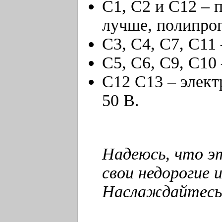
C1, С2 и C12 – 
лучше, полипро
C3, C4, C7, С11
C5, C6, C9, C10
С12 С13 – элек
50 В.
Надеюсь, что э
свои недорогие 
Наслаждайтесь 